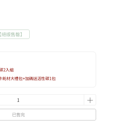
【絕版售罄】
性碳2入組
配件耗材大禮包+加碼送活性碳1包
已售完