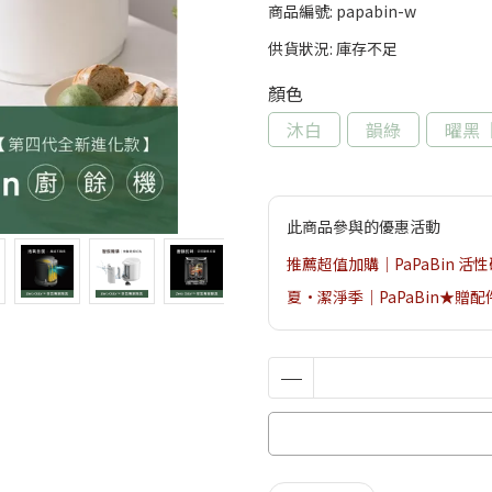
商品編號:
papabin-w
供貨狀況:
庫存不足
顏色
沐白
韻綠
曜黑
此商品參與的優惠活動
推薦超值加購｜PaPaBin 活
夏•潔淨季｜PaPaBin★贈