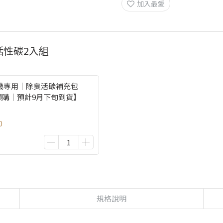
加入最愛
 活性碳2入組
廚餘機專用｜除臭活碳補充包
入 【預購｜預計9月下旬到貨】
0
規格說明