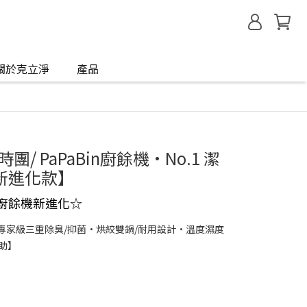
關於克立淨
產品
/ PaPaBin廚餘機•No.1 潔
新進化款】
廚餘機新進化
☆
】專家級三重除臭/抑菌•烘絞雙鍋/耐用設計•溫度濕度
助】