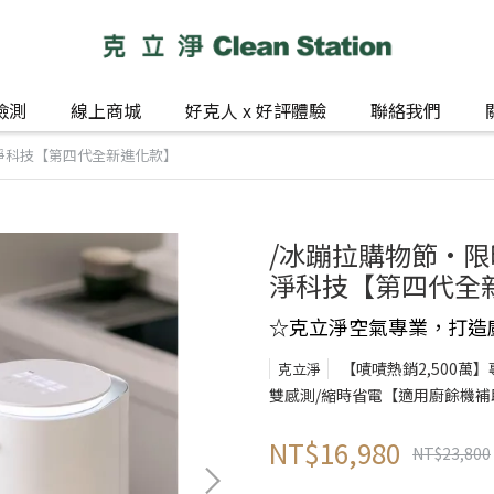
檢測
線上商城
好克人 x 好評體驗
聯絡我們
1 潔淨科技【第四代全新進化款】
/冰蹦拉購物節•限時團
淨科技【第四代全
克立淨空氣專業，打造
☆
【嘖嘖熱銷2,500萬
克立淨
雙感測/縮時省電【適用廚餘機補
NT$16,980
NT$23,800