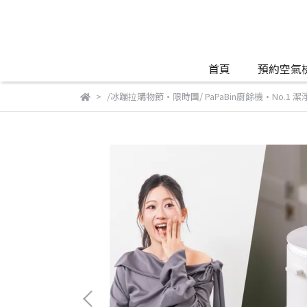
首頁
預約空氣
/冰蹦拉購物節•限時團/ PaPaBin廚餘機•No.