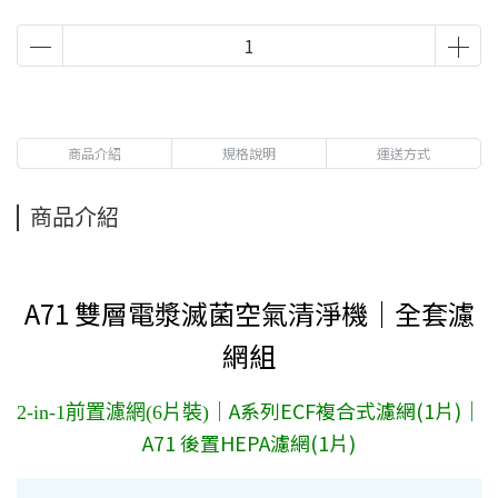
商品介紹
規格說明
運送方式
商品介紹
A71 雙層電漿滅菌空氣清淨機｜全套濾
網組
｜A系列ECF複合式濾網(1片)｜
2-in-1前置濾網(6片裝)
A71 後置HEPA濾網(1片)