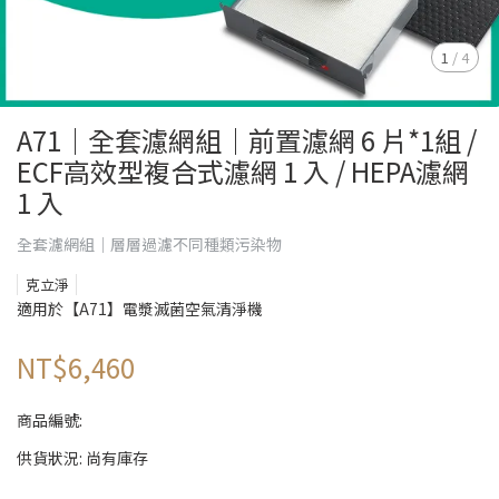
1
/
4
A71｜全套濾網組｜前置濾網 6 片*1組 /
ECF高效型複合式濾網 1 入 / HEPA濾網
1 入
全套濾網組｜層層過濾不同種類污染物
克立淨
適用於【A71】電漿滅菌空氣清淨機
NT$6,460
商品編號:
供貨狀況:
尚有庫存