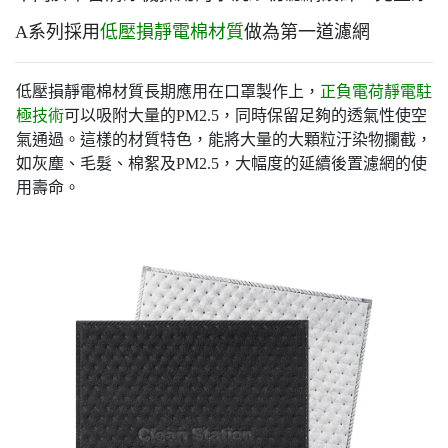
A系列採用
低壓損靜電棉材質
做為第一道濾網
低壓損靜電棉材質長期應用在口罩製作上，
正負電荷靜電駐
極技術
可以吸附大量的PM2.5，同時保留足夠的透氣性使空
氣通過。這樣的材質特色，能將大量的大顆粒汙染物攔截，
如灰塵、毛髮、棉絮及PM2.5
，大幅度的延續後置濾網的使
用壽命。