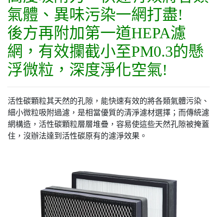
氣體、異味污染一網打盡!
後方再附加第一道HEPA濾
網，有效攔截小至PM0.3的懸
浮微粒，深度淨化空氣!
活性碳顆粒其天然的孔隙，能快速有效的將
各類氣體污染、
細小微粒
吸附過濾，是相當優質的清淨濾材選擇；而傳統濾
網構造，活性碳顆粒層層堆疊，容易使這些天然孔隙被掩蓋
住，沒辦法達到活性碳原有的濾淨效果。