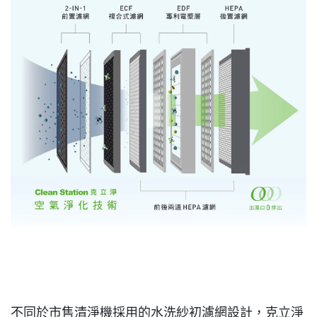
不同於市售清淨機採用的水洗紗初濾網設計，克立淨