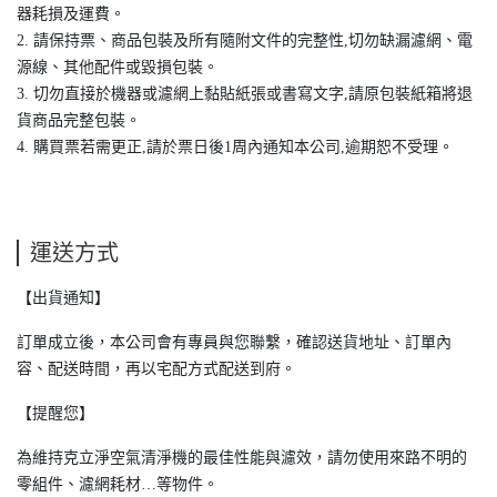
器耗損及運費。
2. 請保持票、商品包裝及所有隨附文件的完整性,切勿缺漏濾網、電
源線、其他配件或毀損包裝。
3. 切勿直接於機器或濾網上黏貼紙張或書寫文字,請原包裝紙箱將退
貨商品完整包裝。
4. 購買票若需更正,請於票日後1周內通知本公司,逾期恕不受理。
運送方式
【出貨通知】
訂單成立後，本公司會有專員與您聯繫，確認送貨地址、訂單內
容、配送時間，再以宅配方式配送到府。
【提醒您】
為維持克立淨空氣清淨機的最佳性能與濾效，請勿使用來路不明的
零組件、濾網耗材…等物件。